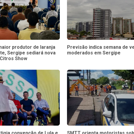
aior produtor de laranja
Previsão indica semana de v
te, Sergipe sediará nova
moderados em Sergipe
 Citros Show
tigia convenção de Lula e
SMTT orienta motoristas so